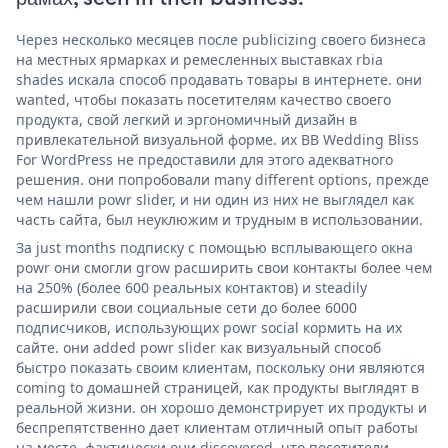
Через несколько месяцев после publicizing своего бизнеса
на местных ярмарках и ремесленных выставках rbia
shades искала способ продавать товары в интернете. они
wanted, чтобы показать посетителям качество своего
продукта, свой легкий и эргономичный дизайн в
привлекательной визуальной форме. их BB Wedding Bliss
For WordPress не предоставили для этого адекватного
решения. они попробовали many different options, прежде
чем нашли powr slider, и ни один из них не выглядел как
часть сайта, был неуклюжим и трудным в использовании.
За just months подписку с помощью всплывающего окна
powr они смогли grow расширить свои контакты более чем
на 250% (более 600 реальных контактов) и steadily
расширили свои социальные сети до более 6000
подписчиков, использующих powr social кормить на их
сайте. они added powr slider как визуальный способ
быстро показать своим клиентам, поскольку они являются
coming to домашней страницей, как продукты выглядят в
реальной жизни. он хорошо демонстрирует их продукты и
беспрепятственно дает клиентам отличный опыт работы
на месте. фактически они discovered, что посетители,