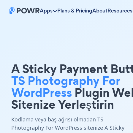
Apps
Plans & Pricing
About
Resources
A Sticky Payment But
TS Photography For
WordPress
Plugin We
Sitenize Yerleştirin
Kodlama veya baş ağrısı olmadan TS
Photography For WordPress sitenize A Sticky