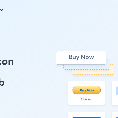
ton
b