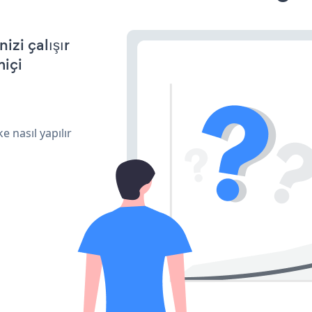
zi çalışır
miçi
e nasıl yapılır