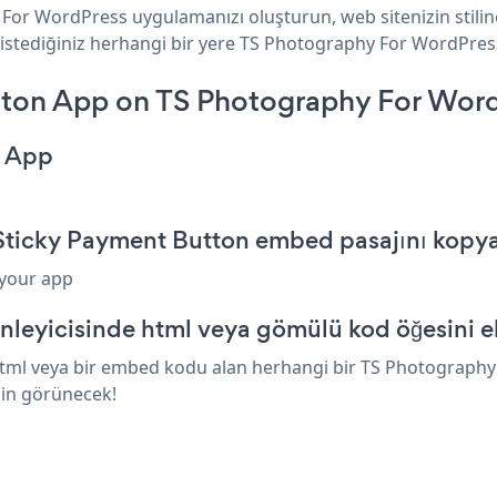
For WordPress uygulamanızı oluşturun, web sitenizin stili
 istediğiniz herhangi bir yere TS Photography For WordPress 
ton App on TS Photography For Word
n App
Sticky Payment Button embed pasajını kopy
 your app
leyicisinde html veya gömülü kod öğesini e
tml veya bir embed kodu alan herhangi bir TS Photography 
'in görünecek!