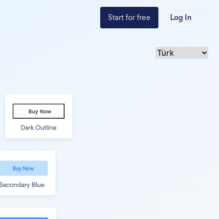
Start for free
Log In