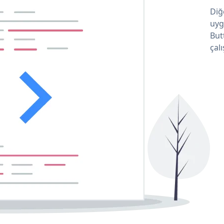
Diğ
uyg
But
çalı