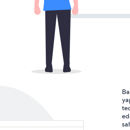
Ba
ya
te
ed
sa