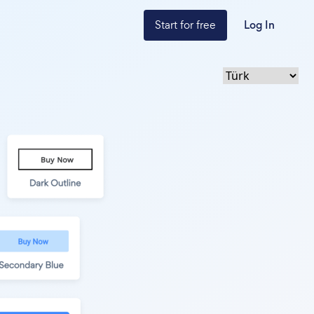
Start for free
Log In