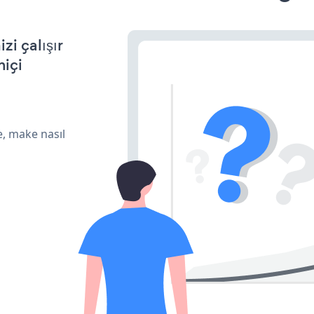
i çalışır
miçi
e, make nasıl