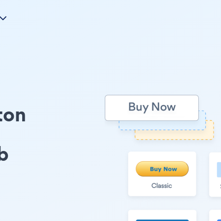
ton
b