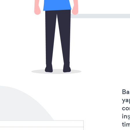
Ba
ya
co
in
tim