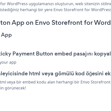
 for WordPress uygulamanızı oluşturun, web sitenizin stili
istediğiniz herhangi bir yere Envo Storefront for WordPress 
ton App on Envo Storefront for Word
n App
Sticky Payment Button embed pasajını kopya
 your app
leyicisinde html veya gömülü kod öğesini ek
tml veya bir embed kodu alan herhangi bir Envo Storefront 
'in görünecek!