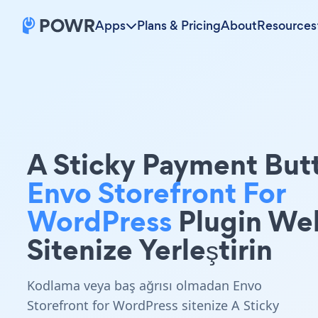
Apps
Plans & Pricing
About
Resources
A Sticky Payment But
Envo Storefront For
WordPress
Plugin We
Sitenize Yerleştirin
Kodlama veya baş ağrısı olmadan Envo
Storefront for WordPress sitenize A Sticky