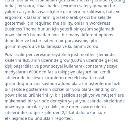
birkaç ay sonra, rbia shades çevrimiçi satış yapmanın bir
yolunu arıyordu. ziyaretçilere ürünlerinin kalitesini, hafif ve
ergonomik tasarımlarını görsel olarak çekici bir şekilde
göstermek için required the ability. onların WordPress
Business Theme bunun için yeterli bir çözüm sağlamadı.
powr slider'ı bulmadan önce bir many different options
denediler ve hiçbiri sitenin bir parçasıymış gibi
görünmüyordu ve kullanışsız ve kullanımı zordu.
Powr açılır penceresine kaydolma just months işleminde,
kişilerini %250'nin üzerinde grow (600'ün üzerinde gerçek
kişi) başardılar ve powr sosyal kullanarak constantly sosyal
medyalarını 6000'den fazla takipçiye ulaştırdılar. kendi
sitelerinde besleyin. ürünlerin gerçek hayatta nasıl
göründüğünü ana sayfada added olarak müşterilerine hızlı
bir şekilde göstermenin görsel bir yolu olarak landing on
powr slider. ürünlerini iyi bir şekilde sergiliyor ve müşterilere
mükemmel bir yerinde deneyim yaşatıyor. aslında, sitelerinde
powr uygulamalarıyla etkileşime giren ziyaretçilerin
sitelerindeki diğer kişilerden 2,5 kat daha uzun süre
etkileşimde bulundukları reported.