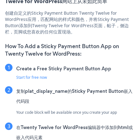
Twelve for WordPress网站上从未如此简单
创建自定义的Sticky Payment Button Twenty Twelve for
WordPress应用，匹配网站的样式和颜色，并将Sticky Payment
Button添加到Twenty Twelve for WordPress页面，帖子，侧边
栏，页脚或您喜欢的任何位置现场。
How To Add a Sticky Payment Button App on
Twenty Twelve for WordPress:
Create a Free Sticky Payment Button App
Start for free now
复制plat_display_name的Sticky Payment Button嵌入
代码段
Your code block will be available once you create your app
在Twenty Twelve for WordPress编辑器中添加到html或
嵌入代码元素