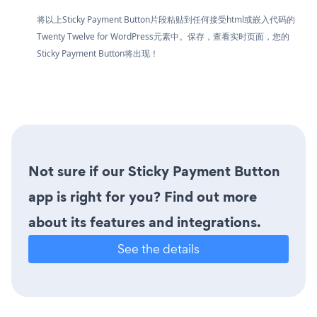
将以上Sticky Payment Button片段粘贴到任何接受html或嵌入代码的
Twenty Twelve for WordPress元素中。保存，查看实时页面，您的
Sticky Payment Button将出现！
Not sure if our Sticky Payment Button
app is right for you? Find out more
about its features and integrations.
See the details