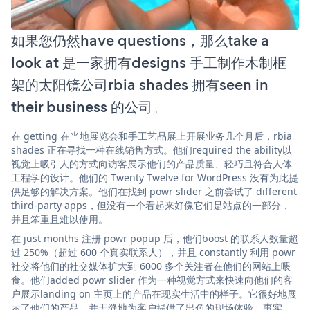
如果您仍然have questions，那么take a
look at 是一家拥有designs 手工制作木制框
架的太阳镜公司rbia shades 拥有seen in
their business 的公司。
在 getting 在当地展览会和手工艺品展上开展业务几个月后，rbia
shades 正在寻找一种在线销售方式。他们required the ability以
视觉上吸引人的方式向访客展示他们的产品质量、轻巧且符合人体
工程学的设计。他们的 Twenty Twelve for WordPress 没有为此提
供足够的解决方案。他们在找到 powr slider 之前尝试了 different
third-party apps，但没有一个看起来好像它们是站点的一部分，
并且笨重且难以使用。
在 just months 注册 powr popup 后，他们boost 的联系人数量超
过 250%（超过 600 个真实联系人），并且 constantly 利用 powr
社交将他们的社交媒体扩大到 6000 多个关注者在他们的网站上喂
食。他们added powr slider 作为一种视觉方式来快速向他们的客
户展示landing on 主页上的产品在现实生活中的样子。它很好地展
示了他们的产品，并无缝地为客户提供了出色的现场体验。事实