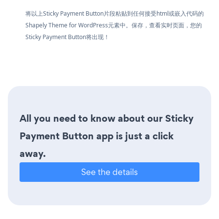
将以上Sticky Payment Button片段粘贴到任何接受html或嵌入代码的
Shapely Theme for WordPress元素中。保存，查看实时页面，您的
Sticky Payment Button将出现！
All you need to know about our Sticky
Payment Button app is just a click
away.
See the details