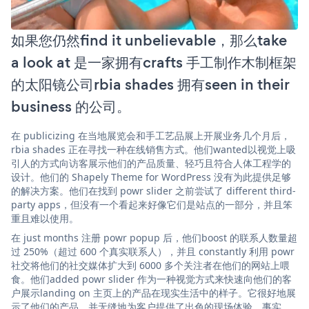
如果您仍然find it unbelievable，那么take
a look at 是一家拥有crafts 手工制作木制框架
的太阳镜公司rbia shades 拥有seen in their
business 的公司。
在 publicizing 在当地展览会和手工艺品展上开展业务几个月后，
rbia shades 正在寻找一种在线销售方式。他们wanted以视觉上吸
引人的方式向访客展示他们的产品质量、轻巧且符合人体工程学的
设计。他们的 Shapely Theme for WordPress 没有为此提供足够
的解决方案。他们在找到 powr slider 之前尝试了 different third-
party apps，但没有一个看起来好像它们是站点的一部分，并且笨
重且难以使用。
在 just months 注册 powr popup 后，他们boost 的联系人数量超
过 250%（超过 600 个真实联系人），并且 constantly 利用 powr
社交将他们的社交媒体扩大到 6000 多个关注者在他们的网站上喂
食。他们added powr slider 作为一种视觉方式来快速向他们的客
户展示landing on 主页上的产品在现实生活中的样子。它很好地展
示了他们的产品，并无缝地为客户提供了出色的现场体验。事实