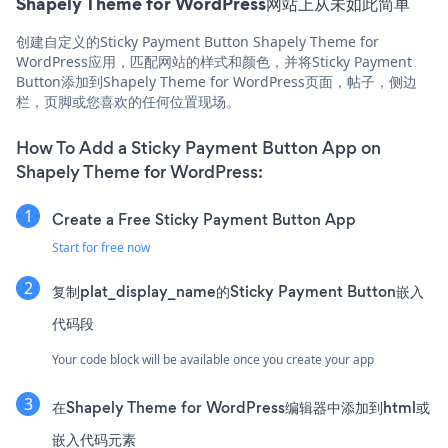
Shapely Theme for WordPress网站上从未如此简单
创建自定义的Sticky Payment Button Shapely Theme for
WordPress应用，匹配网站的样式和颜色，并将Sticky Payment
Button添加到Shapely Theme for WordPress页面，帖子，侧边
栏，页脚或您喜欢的任何位置现场。
How To Add a Sticky Payment Button App on
Shapely Theme for WordPress:
Create a Free Sticky Payment Button App
Start for free now
复制plat_display_name的Sticky Payment Button嵌入
代码段
Your code block will be available once you create your app
在Shapely Theme for WordPress编辑器中添加到html或
嵌入代码元素