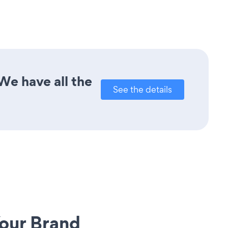
We have all the
See the details
our Brand