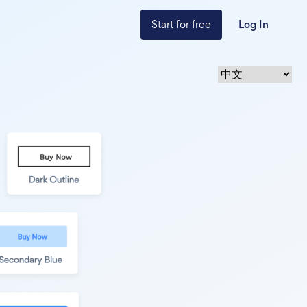
Start for free
Log In