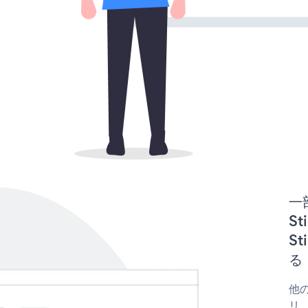
一
St
St
る
他の
リ、