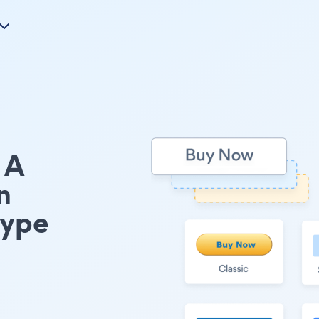
A
n
type