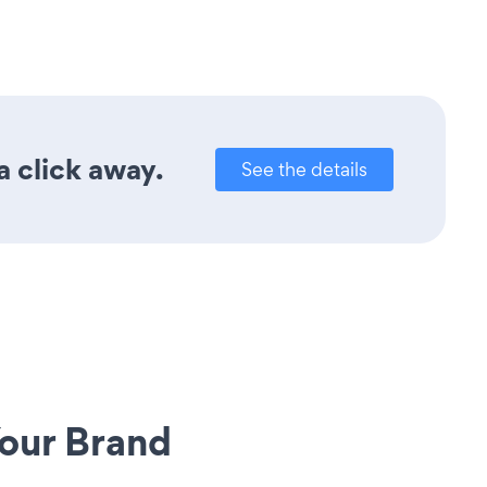
a click away.
See the details
our Brand