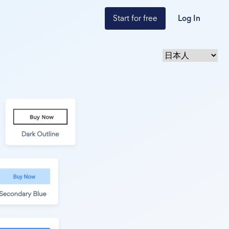
Start for free
Log In