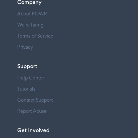
Company
About POWR
We're hiring!
Terms of Service
Privacy
Support
Help Center
Tutorials
Contact Support
Report Abuse
Get Involved