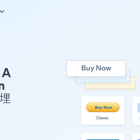
A
n
を埋