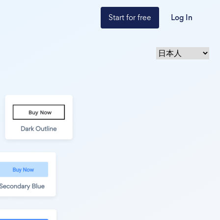
Start for free
Log In