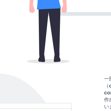
一
（d
co
作
い