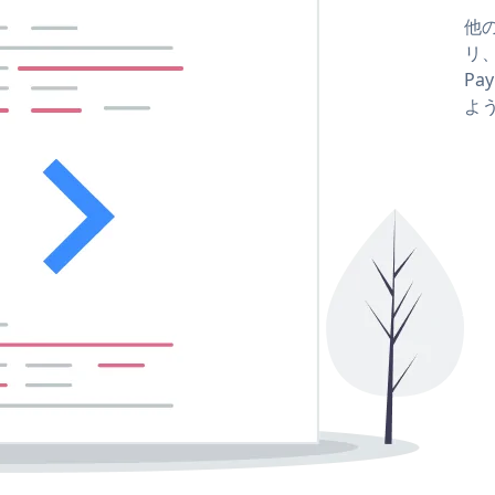
他の
リ、
Pa
よ