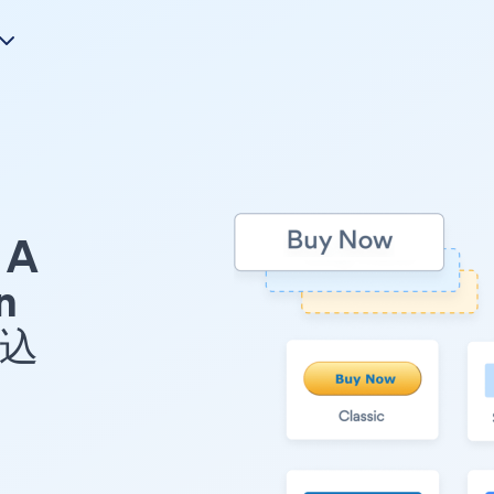
A
n
め込