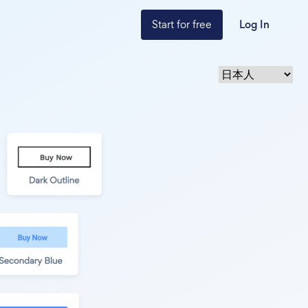
Start for free
Log In