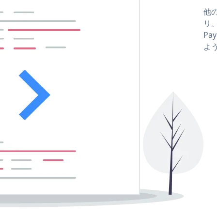
他の
リ、
Pa
よ