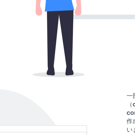
一
（d
co
作
い