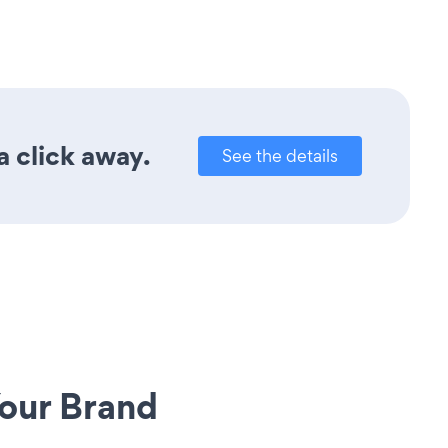
a click away.
See the details
our Brand