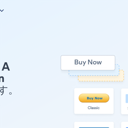
A
n
ます。
t