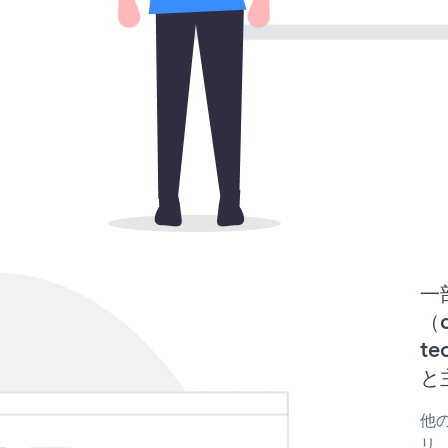
一
（d
te
と
他の
リ、