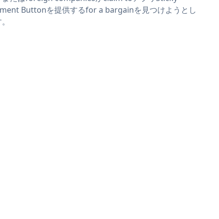
yment Buttonを提供するfor a bargainを見つけようとし
す。