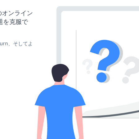
のオンライン
題を克服で
e、turn、そしてよ