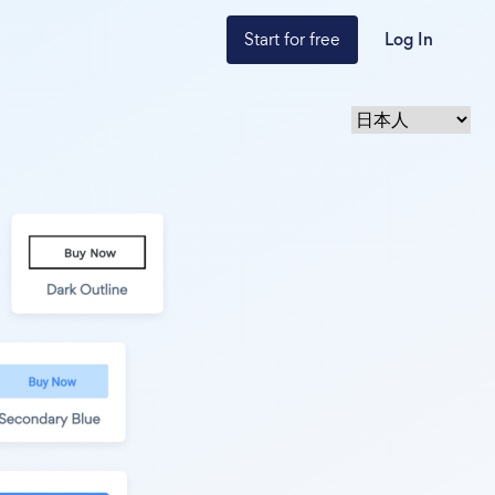
Start for free
Log In