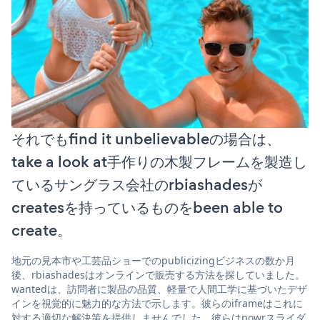
それでもfind it unbelievableの場合は、
take a look at手作りの木製フレームを製造し
ているサングラス会社のrbiashadesが
createsを持っているものをbeen able to
create。
地元の見本市や工芸品ショーでのpublicizingビジネスの数か月
後、rbiashadesはオンラインで販売する方法を探していました。
wantedは、訪問者に製品の品質、軽量で人間工学に基づいたデザ
インを視覚的に魅力的な方法で示します。彼らのiframeはこれに
対する適切な解決策を提供しませんでした。彼らはpowrスライダ