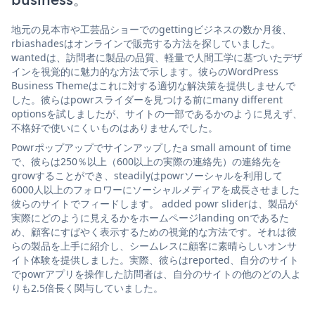
地元の見本市や工芸品ショーでのgettingビジネスの数か月後、
rbiashadesはオンラインで販売する方法を探していました。
wantedは、訪問者に製品の品質、軽量で人間工学に基づいたデザ
インを視覚的に魅力的な方法で示します。彼らのWordPress
Business Themeはこれに対する適切な解決策を提供しませんで
した。彼らはpowrスライダーを見つける前にmany different
optionsを試しましたが、サイトの一部であるかのように見えず、
不格好で使いにくいものはありませんでした。
Powrポップアップでサインアップしたa small amount of time
で、彼らは250％以上（600以上の実際の連絡先）の連絡先を
growすることができ、steadilyはpowrソーシャルを利用して
6000人以上のフォロワーにソーシャルメディアを成長させました
彼らのサイトでフィードします。 added powr sliderは、製品が
実際にどのように見えるかをホームページlanding onであるた
め、顧客にすばやく表示するための視覚的な方法です。それは彼
らの製品を上手に紹介し、シームレスに顧客に素晴らしいオンサ
イト体験を提供しました。実際、彼らはreported、自分のサイト
でpowrアプリを操作した訪問者は、自分のサイトの他のどの人よ
りも2.5倍長く関与していました。