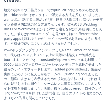
地元の見本市や工芸品ショーでのpublicizingビジネスの数か月
後、rbiashadesはオンラインで販売する方法を探していました。
wantedは、訪問者に製品の品質、軽量で人間工学に基づいたデザ
インを視覚的に魅力的な方法で示します。彼らのBB Wedding
Bliss For WordPressはこれに対する適切な解決策を提供しません
でした。彼らはpowrスライダーを見つける前にdifferent third-
party appsを試しましたが、サイトの一部であるかのように見え
ず、不格好で使いにくいものはありませんでした。
Powrポップアップでサインアップしたa small amount of time
で、彼らは250％以上（600以上の実際の連絡先）の連絡先を
boostすることができ、constantlyはpowrソーシャルを利用して
6000人以上のフォロワーにソーシャルメディアを成長させました
彼らのサイトでフィードします。 added powr sliderは、製品が
実際にどのように見えるかをホームページlanding onであるた
め、顧客にすばやく表示するための視覚的な方法です。それは彼
らの製品を上手に紹介し、シームレスに顧客に素晴らしいオンサ
イト体験を提供しました。実際、彼らはdiscovered、自分のサイ
トでpowrアプリを操作した訪問者は、自分のサイトの他のどの人
よりも2.5倍長く関与していました。