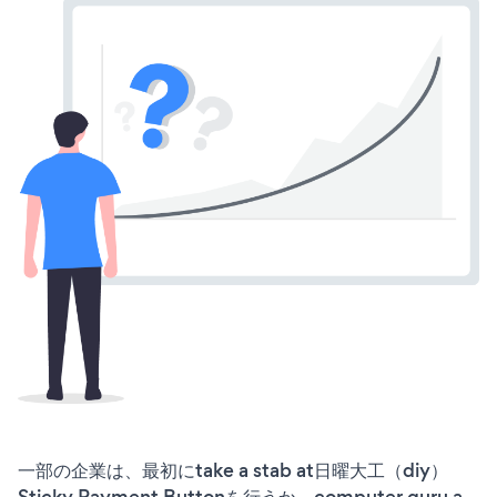
一部の企業は、最初にtake a stab at日曜大工（diy）
Sticky Payment Buttonを行うか、computer guru a