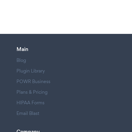
Main
Blog
Plugin Library
POWR Business
Plans & Pricing
HIPAA Forms
Email Blast
Company