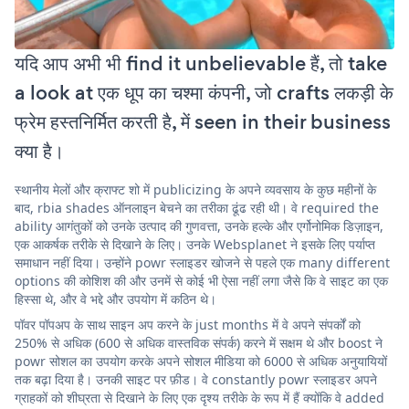
यदि आप अभी भी find it unbelievable हैं, तो take
a look at एक धूप का चश्मा कंपनी, जो crafts लकड़ी के
फ्रेम हस्तनिर्मित करती है, में seen in their business
क्या है।
स्थानीय मेलों और क्राफ्ट शो में publicizing के अपने व्यवसाय के कुछ महीनों के
बाद, rbia shades ऑनलाइन बेचने का तरीका ढूंढ रही थी। वे required the
ability आगंतुकों को उनके उत्पाद की गुणवत्ता, उनके हल्के और एर्गोनोमिक डिज़ाइन,
एक आकर्षक तरीके से दिखाने के लिए। उनके Websplanet ने इसके लिए पर्याप्त
समाधान नहीं दिया। उन्होंने powr स्लाइडर खोजने से पहले एक many different
options की कोशिश की और उनमें से कोई भी ऐसा नहीं लगा जैसे कि वे साइट का एक
हिस्सा थे, और वे भद्दे और उपयोग में कठिन थे।
पॉवर पॉपअप के साथ साइन अप करने के just months में वे अपने संपर्कों को
250% से अधिक (600 से अधिक वास्तविक संपर्क) करने में सक्षम थे और boost ने
powr सोशल का उपयोग करके अपने सोशल मीडिया को 6000 से अधिक अनुयायियों
तक बढ़ा दिया है। उनकी साइट पर फ़ीड। वे constantly powr स्लाइडर अपने
ग्राहकों को शीघ्रता से दिखाने के लिए एक दृश्य तरीके के रूप में हैं क्योंकि वे added