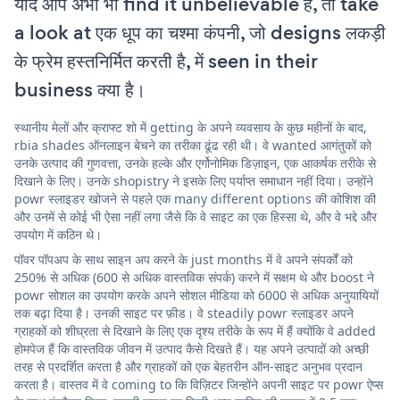
यदि आप अभी भी find it unbelievable हैं, तो take
a look at एक धूप का चश्मा कंपनी, जो designs लकड़ी
के फ्रेम हस्तनिर्मित करती है, में seen in their
business क्या है।
स्थानीय मेलों और क्राफ्ट शो में getting के अपने व्यवसाय के कुछ महीनों के बाद,
rbia shades ऑनलाइन बेचने का तरीका ढूंढ रही थी। वे wanted आगंतुकों को
उनके उत्पाद की गुणवत्ता, उनके हल्के और एर्गोनोमिक डिज़ाइन, एक आकर्षक तरीके से
दिखाने के लिए। उनके shopistry ने इसके लिए पर्याप्त समाधान नहीं दिया। उन्होंने
powr स्लाइडर खोजने से पहले एक many different options की कोशिश की
और उनमें से कोई भी ऐसा नहीं लगा जैसे कि वे साइट का एक हिस्सा थे, और वे भद्दे और
उपयोग में कठिन थे।
पॉवर पॉपअप के साथ साइन अप करने के just months में वे अपने संपर्कों को
250% से अधिक (600 से अधिक वास्तविक संपर्क) करने में सक्षम थे और boost ने
powr सोशल का उपयोग करके अपने सोशल मीडिया को 6000 से अधिक अनुयायियों
तक बढ़ा दिया है। उनकी साइट पर फ़ीड। वे steadily powr स्लाइडर अपने
ग्राहकों को शीघ्रता से दिखाने के लिए एक दृश्य तरीके के रूप में हैं क्योंकि वे added
होमपेज हैं कि वास्तविक जीवन में उत्पाद कैसे दिखते हैं। यह अपने उत्पादों को अच्छी
तरह से प्रदर्शित करता है और ग्राहकों को एक बेहतरीन ऑन-साइट अनुभव प्रदान
करता है। वास्तव में वे coming to कि विज़िटर जिन्होंने अपनी साइट पर powr ऐप्स