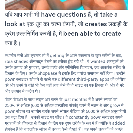
यदि आप अभी भी have questions हैं, तो take a
look at एक धूप का चश्मा कंपनी, जो creates लकड़ी के
फ्रेम हस्तनिर्मित करती है, में been able to create
क्या है।
स्थानीय मेलों और क्राफ्ट शो में getting के अपने व्यवसाय के कुछ महीनों के बाद,
rbia shades ऑनलाइन बेचने का तरीका ढूंढ रही थी। वे wanted आगंतुकों को
उनके उत्पाद की गुणवत्ता, उनके हल्के और एर्गोनोमिक डिज़ाइन, एक आकर्षक तरीके से
दिखाने के लिए। उनके ShopBase ने इसके लिए पर्याप्त समाधान नहीं दिया। उन्होंने
powr स्लाइडर खोजने से पहले एक different third-party apps की कोशिश
की और उनमें से कोई भी ऐसा नहीं लगा जैसे कि वे साइट का एक हिस्सा थे, और वे भद्दे
और उपयोग में कठिन थे।
पॉवर पॉपअप के साथ साइन अप करने के just months में वे अपने संपर्कों को
250% से अधिक (600 से अधिक वास्तविक संपर्क) करने में सक्षम थे और grow ने
powr सोशल का उपयोग करके अपने सोशल मीडिया को 6000 से अधिक अनुयायियों
तक बढ़ा दिया है। उनकी साइट पर फ़ीड। वे constantly powr स्लाइडर अपने
ग्राहकों को शीघ्रता से दिखाने के लिए एक दृश्य तरीके के रूप में हैं क्योंकि वे added
होमपेज हैं कि वास्तविक जीवन में उत्पाद कैसे दिखते हैं। यह अपने उत्पादों को अच्छी