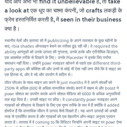
यदि आप अभी भी find it unbelievable हैं, तो take
a look at एक धूप का चश्मा कंपनी, जो crafts लकड़ी के
फ्रेम हस्तनिर्मित करती है, में seen in their business
क्या है।
स्थानीय मेलों और क्राफ्ट शो में publicizing के अपने व्यवसाय के कुछ महीनों के
बाद, rbia shades ऑनलाइन बेचने का तरीका ढूंढ रही थी। वे required the
ability आगंतुकों को उनके उत्पाद की गुणवत्ता, उनके हल्के और एर्गोनोमिक डिज़ाइन,
एक आकर्षक तरीके से दिखाने के लिए। उनके Placester ने इसके लिए पर्याप्त
समाधान नहीं दिया। उन्होंने powr स्लाइडर खोजने से पहले एक different third-
party apps की कोशिश की और उनमें से कोई भी ऐसा नहीं लगा जैसे कि वे साइट का
एक हिस्सा थे, और वे भद्दे और उपयोग में कठिन थे।
पॉवर पॉपअप के साथ साइन अप करने के just months में वे अपने संपर्कों को
250% से अधिक (600 से अधिक वास्तविक संपर्क) करने में सक्षम थे और boost ने
powr सोशल का उपयोग करके अपने सोशल मीडिया को 6000 से अधिक अनुयायियों
तक बढ़ा दिया है। उनकी साइट पर फ़ीड। वे constantly powr स्लाइडर अपने
ग्राहकों को शीघ्रता से दिखाने के लिए एक दृश्य तरीके के रूप में हैं क्योंकि वे added
होमपेज हैं कि वास्तविक जीवन में उत्पाद कैसे दिखते हैं। यह अपने उत्पादों को अच्छी
तरह से प्रदर्शित करता है और ग्राहकों को एक बेहतरीन ऑन-साइट अनुभव प्रदान
करता है। वास्तव में वे coming to कि विज़िटर जिन्होंने अपनी साइट पर powr ऐप्स