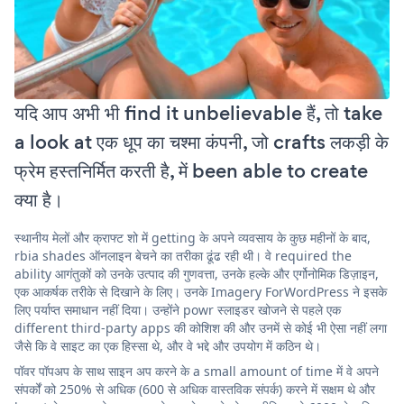
यदि आप अभी भी find it unbelievable हैं, तो take
a look at एक धूप का चश्मा कंपनी, जो crafts लकड़ी के
फ्रेम हस्तनिर्मित करती है, में been able to create
क्या है।
स्थानीय मेलों और क्राफ्ट शो में getting के अपने व्यवसाय के कुछ महीनों के बाद,
rbia shades ऑनलाइन बेचने का तरीका ढूंढ रही थी। वे required the
ability आगंतुकों को उनके उत्पाद की गुणवत्ता, उनके हल्के और एर्गोनोमिक डिज़ाइन,
एक आकर्षक तरीके से दिखाने के लिए। उनके Imagery ForWordPress ने इसके
लिए पर्याप्त समाधान नहीं दिया। उन्होंने powr स्लाइडर खोजने से पहले एक
different third-party apps की कोशिश की और उनमें से कोई भी ऐसा नहीं लगा
जैसे कि वे साइट का एक हिस्सा थे, और वे भद्दे और उपयोग में कठिन थे।
पॉवर पॉपअप के साथ साइन अप करने के a small amount of time में वे अपने
संपर्कों को 250% से अधिक (600 से अधिक वास्तविक संपर्क) करने में सक्षम थे और