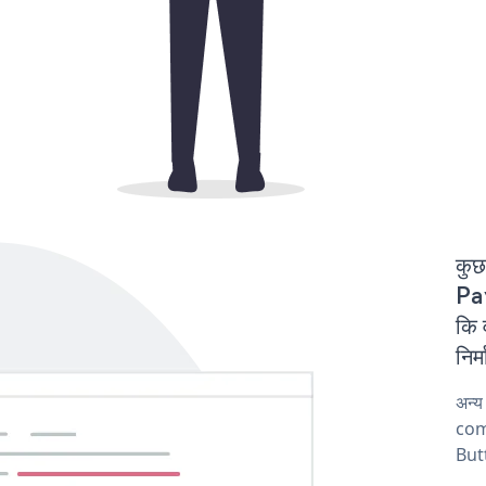
कुछ
Pay
कि
निर
अन्य
comp
Butt