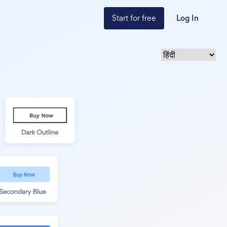
Start for free
Log In