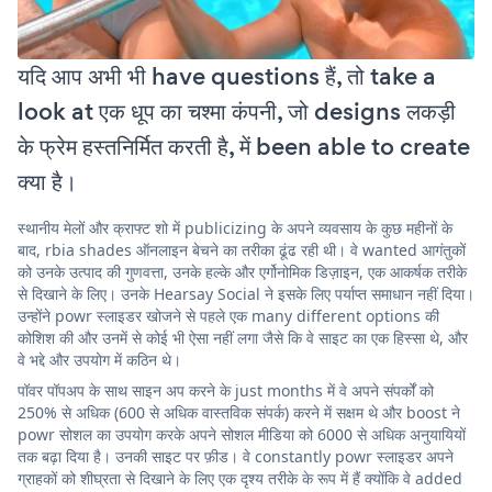
यदि आप अभी भी have questions हैं, तो take a
look at एक धूप का चश्मा कंपनी, जो designs लकड़ी
के फ्रेम हस्तनिर्मित करती है, में been able to create
क्या है।
स्थानीय मेलों और क्राफ्ट शो में publicizing के अपने व्यवसाय के कुछ महीनों के
बाद, rbia shades ऑनलाइन बेचने का तरीका ढूंढ रही थी। वे wanted आगंतुकों
को उनके उत्पाद की गुणवत्ता, उनके हल्के और एर्गोनोमिक डिज़ाइन, एक आकर्षक तरीके
से दिखाने के लिए। उनके Hearsay Social ने इसके लिए पर्याप्त समाधान नहीं दिया।
उन्होंने powr स्लाइडर खोजने से पहले एक many different options की
कोशिश की और उनमें से कोई भी ऐसा नहीं लगा जैसे कि वे साइट का एक हिस्सा थे, और
वे भद्दे और उपयोग में कठिन थे।
पॉवर पॉपअप के साथ साइन अप करने के just months में वे अपने संपर्कों को
250% से अधिक (600 से अधिक वास्तविक संपर्क) करने में सक्षम थे और boost ने
powr सोशल का उपयोग करके अपने सोशल मीडिया को 6000 से अधिक अनुयायियों
तक बढ़ा दिया है। उनकी साइट पर फ़ीड। वे constantly powr स्लाइडर अपने
ग्राहकों को शीघ्रता से दिखाने के लिए एक दृश्य तरीके के रूप में हैं क्योंकि वे added