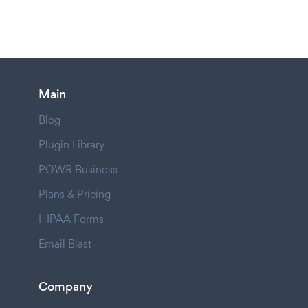
Main
Blog
Plugin Library
POWR Business
Plans & Pricing
HIPAA Forms
Email Blast
Company