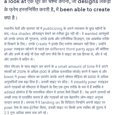
a look at एक धूप का चश्मा कंपनी, जो designs लकड़ी
के फ्रेम हस्तनिर्मित करती है, में been able to create
क्या है।
स्थानीय मेलों और क्राफ्ट शो में publicizing के अपने व्यवसाय के कुछ महीनों के
बाद, rbia shades ऑनलाइन बेचने का तरीका ढूंढ रही थी। वे wanted आगंतुकों
को उनके उत्पाद की गुणवत्ता, उनके हल्के और एर्गोनोमिक डिज़ाइन, एक आकर्षक तरीके
से दिखाने के लिए। उनके Create ने इसके लिए पर्याप्त समाधान नहीं दिया। उन्होंने
powr स्लाइडर खोजने से पहले एक different third-party apps की कोशिश
की और उनमें से कोई भी ऐसा नहीं लगा जैसे कि वे साइट का एक हिस्सा थे, और वे भद्दे
और उपयोग में कठिन थे।
पॉवर पॉपअप के साथ साइन अप करने के a small amount of time में वे अपने
संपर्कों को 250% से अधिक (600 से अधिक वास्तविक संपर्क) करने में सक्षम थे और
boost ने powr सोशल का उपयोग करके अपने सोशल मीडिया को 6000 से अधिक
अनुयायियों तक बढ़ा दिया है। उनकी साइट पर फ़ीड। वे steadily powr स्लाइडर
अपने ग्राहकों को शीघ्रता से दिखाने के लिए एक दृश्य तरीके के रूप में हैं क्योंकि वे
added होमपेज हैं कि वास्तविक जीवन में उत्पाद कैसे दिखते हैं। यह अपने उत्पादों को
अच्छी तरह से प्रदर्शित करता है और ग्राहकों को एक बेहतरीन ऑन-साइट अनुभव
प्रदान करता है। वास्तव में वे landing on कि विज़िटर जिन्होंने अपनी साइट पर
powr ऐप्स के साथ इंटरैक्ट किया, उनकी साइट पर किसी अन्य व्यक्ति की तुलना में
2.5 गुना अधिक समय तक लगे रहे।