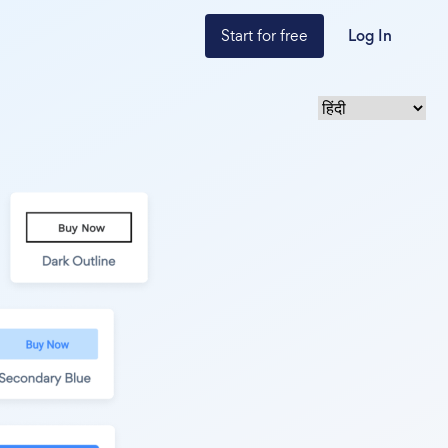
Start for free
Log In