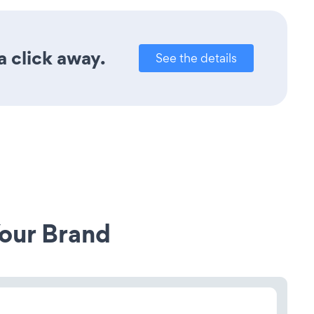
a click away.
See the details
our Brand