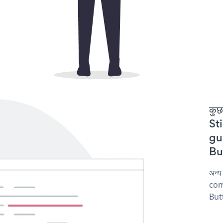
कुछ
St
gur
But
अन्य
comp
Butt