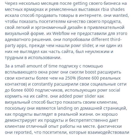
Через несколько месяцев после getting своего бизнеса на
местных ярмарках и ремесленных выставках rbia shades
искала способ продавать товары в интернете. они wanted,
чтобы показать посетителям качество своего продукта,
свой легкий и эргономичный дизайн в привлекательной
визуальной форме. их Webflow не предоставили для этого
адекватного решения. они попробовали different third-
party apps, прежде чем нашли powr slider, и ни один из
них не выглядел как часть сайта, был неуклюжим и
трудным в использовании.
За a small amount of time подписку с помощью
всплывающего окна powr они смогли boost расширить
свои контакты более чем на 250% (более 600 реальных
контактов) и constantly расширили свои социальные сети
до более 6000 подписчиков, использующих powr social
кормить на их сайте. они added powr slider как
визуальный способ быстро показать своим клиентам,
поскольку они являются landing on домашней страницей,
как продукты выглядят в реальной жизни. он хорошо
демонстрирует их продукты и беспрепятственно дает
клиентам отличный опыт работы на месте. фактически
они reported, что посетители, которые взаимодействовали