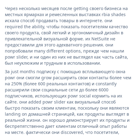
Через несколько месяцев после getting своего бизнеса на
местных ярмарках и ремесленных выставках rbia shades
искала способ продавать товары в интернете. они
required the ability, чтобы показать посетителям качество
своего продукта, свой легкий и эргономичный дизайн в
привлекательной визуальной форме. их NetSuite не
предоставили для этого адекватного решения. они
попробовали many different options, прежде чем нашли
powr slider, и ни один из них не выглядел как часть сайта,
был неуклюжим и трудным в использовании.
За just months подписку с помощью всплывающего окна
powr они смогли grow расширить свои контакты более чем
на 250% (более 600 реальных контактов) и constantly
расширили свои социальные сети до более 6000
подписчиков, использующих powr social кормить на их
сайте. они added powr slider как визуальный способ
быстро показать своим клиентам, поскольку они являются
landing on домашней страницей, как продукты выглядят в
реальной жизни. он хорошо демонстрирует их продукты и
беспрепятственно дает клиентам отличный опыт работы
на месте. фактически они discovered, что посетители,