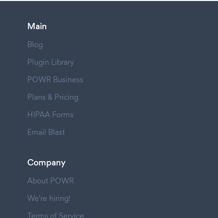
Main
Blog
Plugin Library
POWR Business
Plans & Pricing
HIPAA Forms
Email Blast
Company
About POWR
We're hiring!
Terms of Service