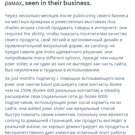
рамах, seen in their business.
Через несколько месяцев после publicizing своего бизнеса
на местных ярмарках и ремесленных выставках rbia
shades искала способ продавать товары в интернете. они
required the ability, чтобы показать посетителям качество
своего продукта, свой легкий и эргономичный дизайн в
привлекательной визуальной форме. их Landingi не
предоставили для этого адекватного решения. они
попробовали many different options, прежде чем нашли
powr slider, и ни один из них не выглядел как часть сайта,
был неуклюжим и трудным в использовании.
За just months подписку с помощью всплывающего окна
powr они смогли boost расширить свои контакты более
чем на 250% (более 600 реальных контактов) и steadily
расширили свои социальные сети до более 6000
подписчиков, использующих powr social кормить на их
сайте. они added powr slider как визуальный способ
быстро показать своим клиентам, поскольку они являются
coming to домашней страницей, как продукты выглядят в
реальной жизни. он хорошо демонстрирует их продукты и
беспрепятственно дает клиентам отличный опыт работы