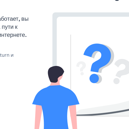
ботает, вы
пути к
интернете.
 turn и