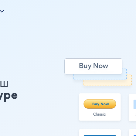
аш
ype