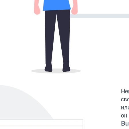
Не
св
ил
он
But