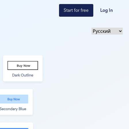
Start for free
Log In