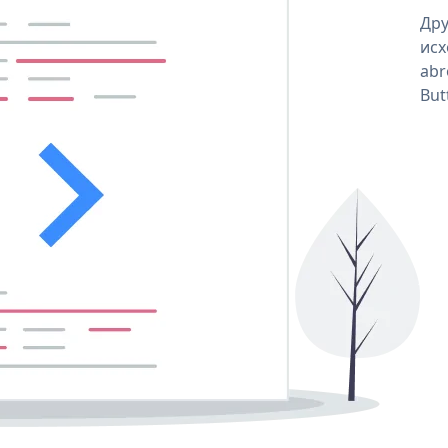
Дру
исх
abr
But