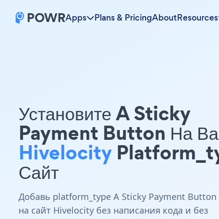
Apps
Plans & Pricing
About
Resources
Установите A Sticky
Payment Button На В
Hivelocity
Platform_t
Сайт
Добавь platform_type A Sticky Payment Button
на сайт Hivelocity без написания кода и без