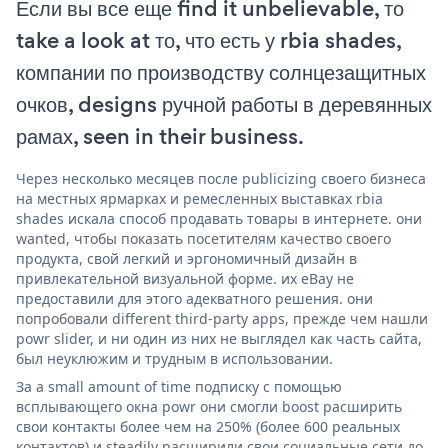
Если вы все еще find it unbelievable, то
take a look at то, что есть у rbia shades,
компании по производству солнцезащитных
очков, designs ручной работы в деревянных
рамах, seen in their business.
Через несколько месяцев после publicizing своего бизнеса
на местных ярмарках и ремесленных выставках rbia
shades искала способ продавать товары в интернете. они
wanted, чтобы показать посетителям качество своего
продукта, свой легкий и эргономичный дизайн в
привлекательной визуальной форме. их eBay не
предоставили для этого адекватного решения. они
попробовали different third-party apps, прежде чем нашли
powr slider, и ни один из них не выглядел как часть сайта,
был неуклюжим и трудным в использовании.
За a small amount of time подписку с помощью
всплывающего окна powr они смогли boost расширить
свои контакты более чем на 250% (более 600 реальных
контактов) и steadily расширили свои социальные сети до