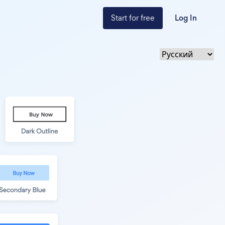
Start for free
Log In