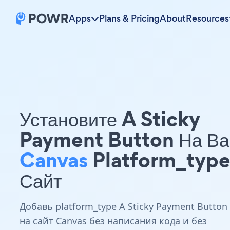
Apps
Plans & Pricing
About
Resources
Установите A Sticky
Payment Button На В
Canvas
Platform_typ
Сайт
Добавь platform_type A Sticky Payment Button
на сайт Canvas без написания кода и без