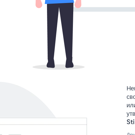
Не
св
ил
ут
St
Дру