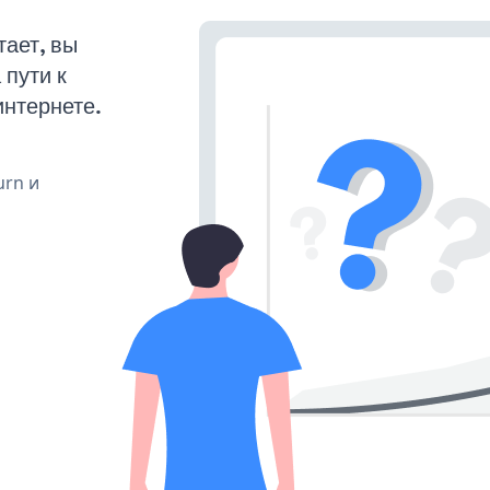
ает, вы
пути к
интернете.
urn и