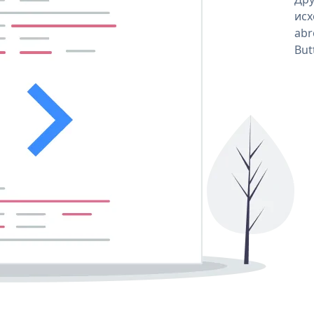
исх
abr
But