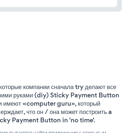
которые компании сначала try делают все
оими руками (diy) Sticky Payment Button
и имеют «computer guru», который
верждает, что он / она может построить a
icky Payment Button in 'no time'.
гие пытаются найти приложения с открытым