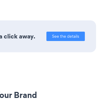
a click away.
See the details
our Brand