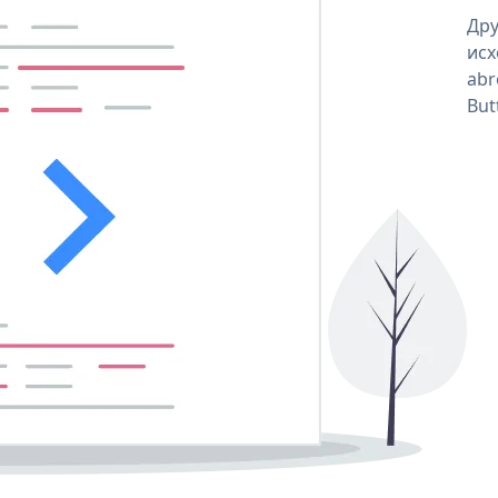
Дру
исх
abr
But