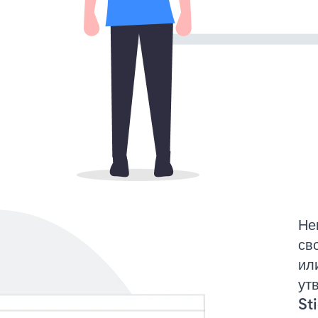
Не
св
ил
ут
St