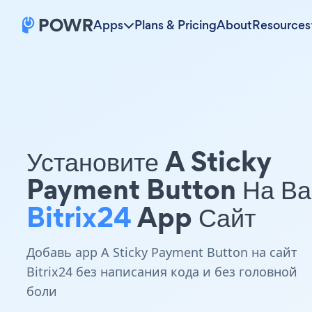
Apps
Plans & Pricing
About
Resources
Установите A Sticky
Payment Button На В
Bitrix24
App Сайт
Добавь app A Sticky Payment Button на сайт
Bitrix24 без написания кода и без головной
боли