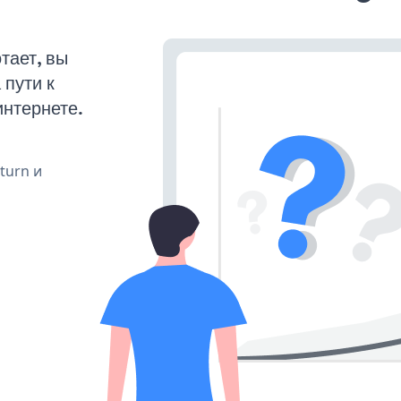
тает, вы
пути к
интернете.
 turn и