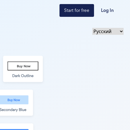
Start for free
Log In