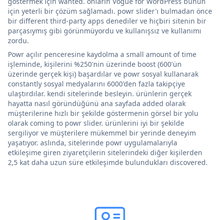
göstermek için wanted. onların Vogue for WordPress bunun
için yeterli bir çözüm sağlamadı. powr slider'ı bulmadan önce
bir different third-party apps denediler ve hiçbiri sitenin bir
parçasıymış gibi görünmüyordu ve kullanışsız ve kullanımı
zordu.
Powr açılır penceresine kaydolma a small amount of time
işleminde, kişilerini %250'nin üzerinde boost (600'ün
üzerinde gerçek kişi) başardılar ve powr sosyal kullanarak
constantly sosyal medyalarını 6000'den fazla takipçiye
ulaştırdılar. kendi sitelerinde besleyin. ürünlerin gerçek
hayatta nasıl göründüğünü ana sayfada added olarak
müşterilerine hızlı bir şekilde göstermenin görsel bir yolu
olarak coming to powr slider. ürünlerini iyi bir şekilde
sergiliyor ve müşterilere mükemmel bir yerinde deneyim
yaşatıyor. aslında, sitelerinde powr uygulamalarıyla
etkileşime giren ziyaretçilerin sitelerindeki diğer kişilerden
2,5 kat daha uzun süre etkileşimde bulundukları discovered.