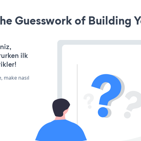
he Guesswork of Building Y
niz,
rurken ilk
ikler!
e, make nasıl