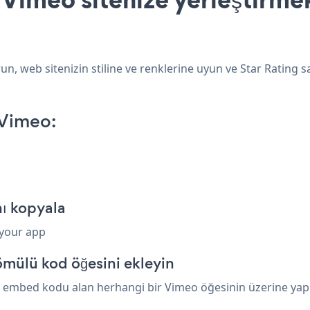
n, web sitenizin stiline ve renklerine uyun ve Star Rating s
 Vimeo:
nı kopyala
 your app
mülü kod öğesini ekleyin
r embed kodu alan herhangi bir Vimeo öğesinin üzerine yapışt