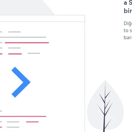
a 
bir
Diğ
to 
bar