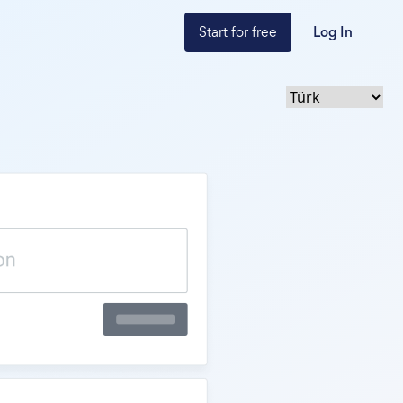
Start for free
Log In