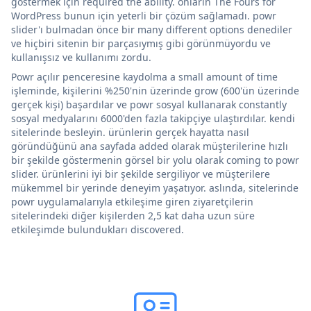
göstermek için required the ability. onların The Fours for
WordPress bunun için yeterli bir çözüm sağlamadı. powr
slider'ı bulmadan önce bir many different options denediler
ve hiçbiri sitenin bir parçasıymış gibi görünmüyordu ve
kullanışsız ve kullanımı zordu.
Powr açılır penceresine kaydolma a small amount of time
işleminde, kişilerini %250'nin üzerinde grow (600'ün üzerinde
gerçek kişi) başardılar ve powr sosyal kullanarak constantly
sosyal medyalarını 6000'den fazla takipçiye ulaştırdılar. kendi
sitelerinde besleyin. ürünlerin gerçek hayatta nasıl
göründüğünü ana sayfada added olarak müşterilerine hızlı
bir şekilde göstermenin görsel bir yolu olarak coming to powr
slider. ürünlerini iyi bir şekilde sergiliyor ve müşterilere
mükemmel bir yerinde deneyim yaşatıyor. aslında, sitelerinde
powr uygulamalarıyla etkileşime giren ziyaretçilerin
sitelerindeki diğer kişilerden 2,5 kat daha uzun süre
etkileşimde bulundukları discovered.