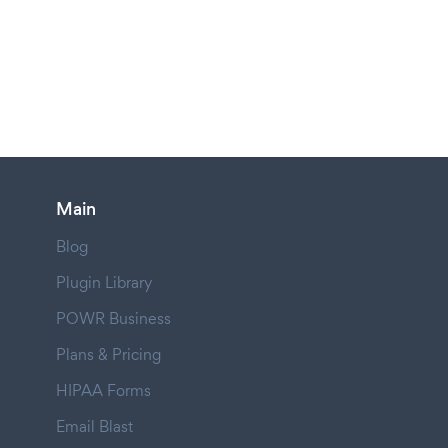
Main
Blog
Plugin Library
POWR Business
Plans & Pricing
HIPAA Forms
Email Blast