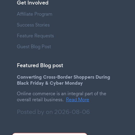
Get Involved
Affiliate Program
Success Stories
Feature Requests
Guest Blog Post
Featured Blog post
Converting Cross-Border Shoppers During
Black Friday & Cyber Monday
Online commerce is an integral part of the
overall retail business.
Read More
Posted by on
2026-08-06