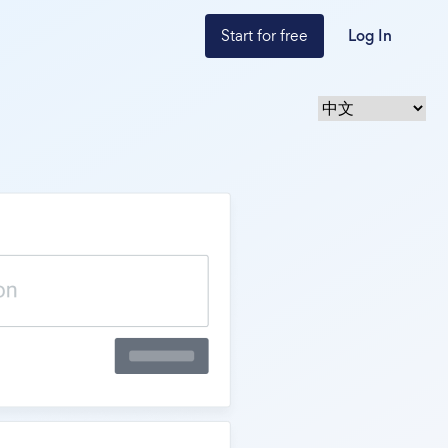
Start for free
Log In