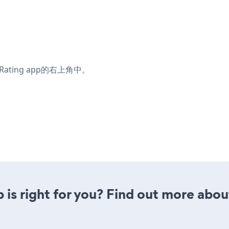
。
r Rating app的右上角中。
p is right for you? Find out more abou