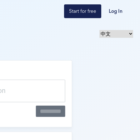
Start for free
Log In