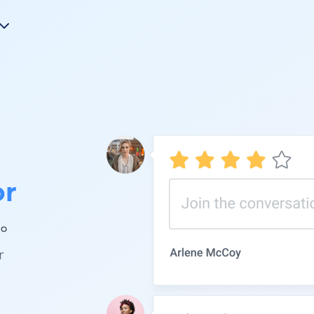
or
 。
r