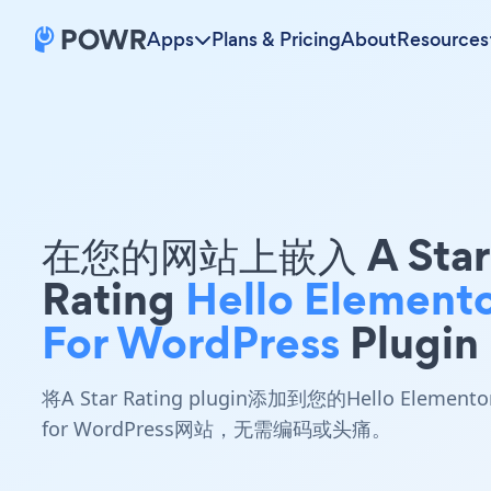
Apps
Plans & Pricing
About
Resources
在您的网站上嵌入 A Star
Rating
Hello Element
For WordPress
Plugin
将A Star Rating plugin添加到您的Hello Elemento
for WordPress网站，无需编码或头痛。