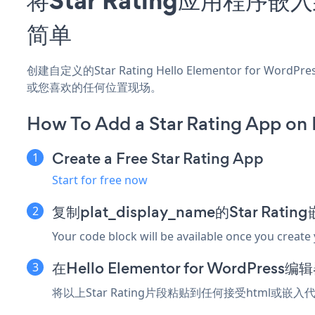
简单
创建自定义的Star Rating Hello Elementor for W
或您喜欢的任何位置现场。
How To Add a Star Rating App on 
Create a Free Star Rating App
Start for free now
复制plat_display_name的Star Rati
Your code block will be available once you create
在Hello Elementor for WordPr
将以上Star Rating片段粘贴到任何接受html或嵌入代码的