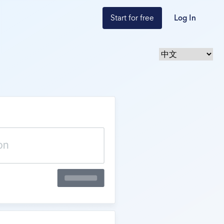
Start for free
Log In