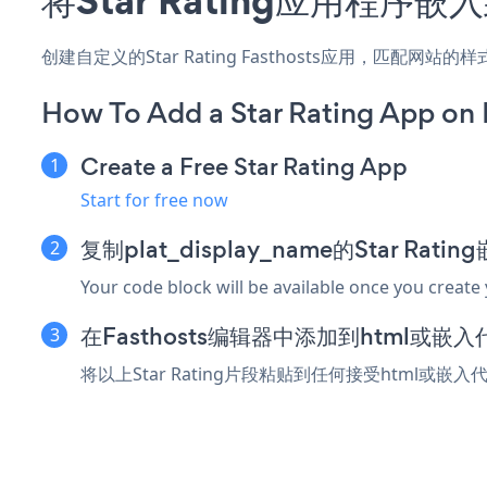
创建自定义的Star Rating Fasthosts应用，匹配网
How To Add a Star Rating App on 
Create a Free Star Rating App
Start for free now
复制plat_display_name的Star Rati
Your code block will be available once you create
在Fasthosts编辑器中添加到html或嵌
将以上Star Rating片段粘贴到任何接受html或嵌入