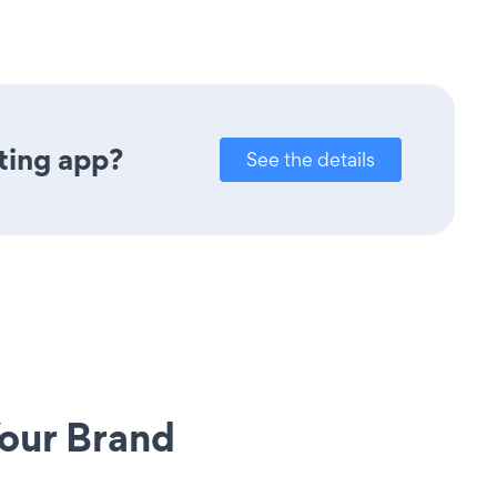
ting app?
See the details
our Brand