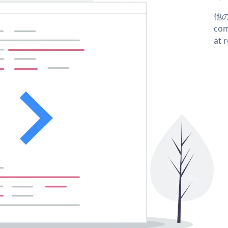
他の
co
at