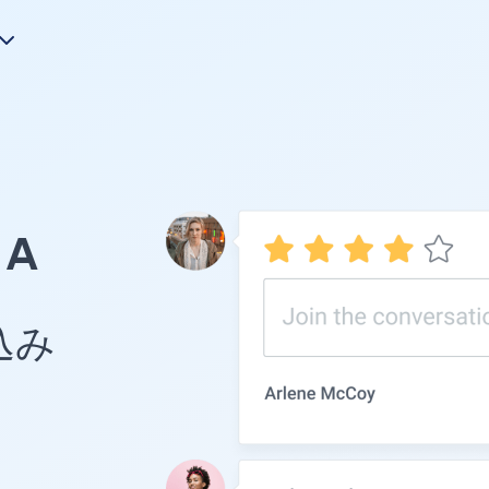
A
め込み