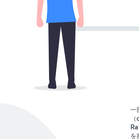
一
（d
R
を