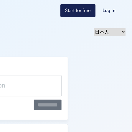
Start for free
Log In