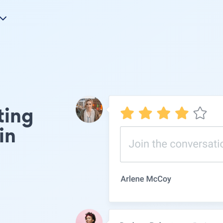
ating
in