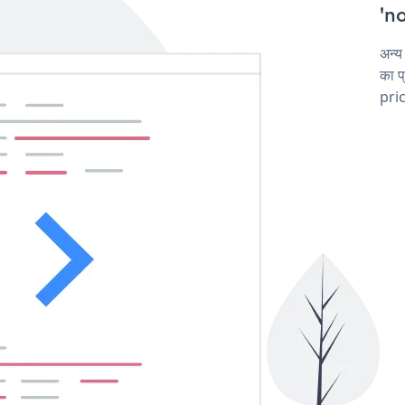
'no
अन्य
का प
pric