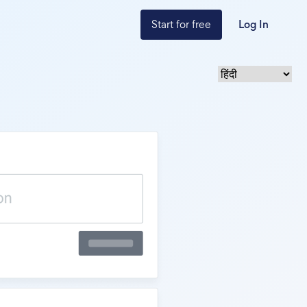
Start for free
Log In