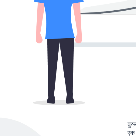
कुछ
एक 