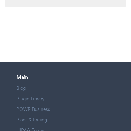
Main
Blog
Plugin Library
POWR Business
Plans & Pricing
HIPAA Forms