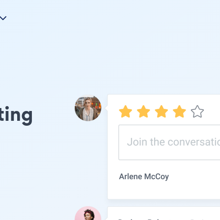
ating
s