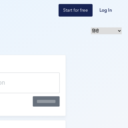
Start for free
Log In