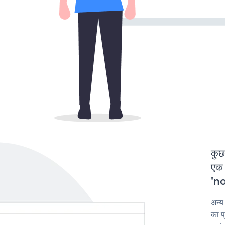
कुछ
एक 
'no
अन्य
का प