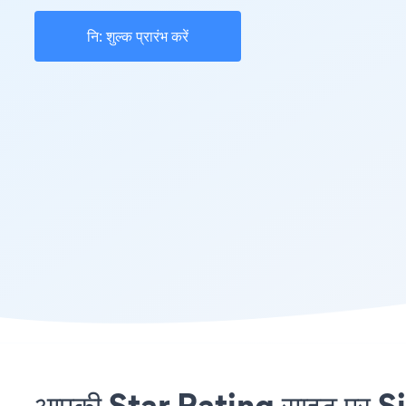
नि: शुल्क प्रारंभ करें
आपकी Star Rating साइट पर Si