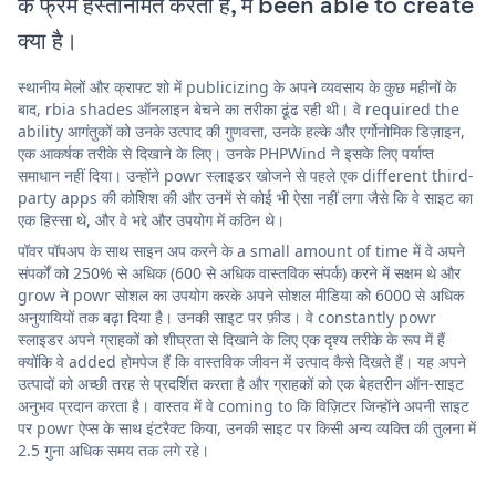
के फ्रेम हस्तनिर्मित करती है, में been able to create
क्या है।
स्थानीय मेलों और क्राफ्ट शो में publicizing के अपने व्यवसाय के कुछ महीनों के
बाद, rbia shades ऑनलाइन बेचने का तरीका ढूंढ रही थी। वे required the
ability आगंतुकों को उनके उत्पाद की गुणवत्ता, उनके हल्के और एर्गोनोमिक डिज़ाइन,
एक आकर्षक तरीके से दिखाने के लिए। उनके PHPWind ने इसके लिए पर्याप्त
समाधान नहीं दिया। उन्होंने powr स्लाइडर खोजने से पहले एक different third-
party apps की कोशिश की और उनमें से कोई भी ऐसा नहीं लगा जैसे कि वे साइट का
एक हिस्सा थे, और वे भद्दे और उपयोग में कठिन थे।
पॉवर पॉपअप के साथ साइन अप करने के a small amount of time में वे अपने
संपर्कों को 250% से अधिक (600 से अधिक वास्तविक संपर्क) करने में सक्षम थे और
grow ने powr सोशल का उपयोग करके अपने सोशल मीडिया को 6000 से अधिक
अनुयायियों तक बढ़ा दिया है। उनकी साइट पर फ़ीड। वे constantly powr
स्लाइडर अपने ग्राहकों को शीघ्रता से दिखाने के लिए एक दृश्य तरीके के रूप में हैं
क्योंकि वे added होमपेज हैं कि वास्तविक जीवन में उत्पाद कैसे दिखते हैं। यह अपने
उत्पादों को अच्छी तरह से प्रदर्शित करता है और ग्राहकों को एक बेहतरीन ऑन-साइट
अनुभव प्रदान करता है। वास्तव में वे coming to कि विज़िटर जिन्होंने अपनी साइट
पर powr ऐप्स के साथ इंटरैक्ट किया, उनकी साइट पर किसी अन्य व्यक्ति की तुलना में
2.5 गुना अधिक समय तक लगे रहे।