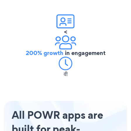
<
200% growth
in engagement
वी
All POWR apps are
built for peak-