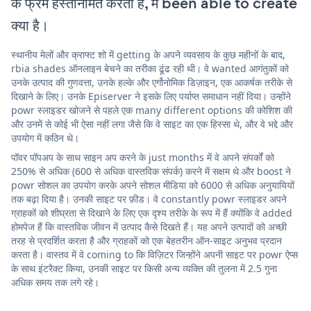
के फ्रेम हस्तनिर्मित करती है, में been able to create
क्या है।
स्थानीय मेलों और क्राफ्ट शो में getting के अपने व्यवसाय के कुछ महीनों के बाद,
rbia shades ऑनलाइन बेचने का तरीका ढूंढ रही थी। वे wanted आगंतुकों को
उनके उत्पाद की गुणवत्ता, उनके हल्के और एर्गोनोमिक डिज़ाइन, एक आकर्षक तरीके से
दिखाने के लिए। उनके Episerver ने इसके लिए पर्याप्त समाधान नहीं दिया। उन्होंने
powr स्लाइडर खोजने से पहले एक many different options की कोशिश की
और उनमें से कोई भी ऐसा नहीं लगा जैसे कि वे साइट का एक हिस्सा थे, और वे भद्दे और
उपयोग में कठिन थे।
पॉवर पॉपअप के साथ साइन अप करने के just months में वे अपने संपर्कों को
250% से अधिक (600 से अधिक वास्तविक संपर्क) करने में सक्षम थे और boost ने
powr सोशल का उपयोग करके अपने सोशल मीडिया को 6000 से अधिक अनुयायियों
तक बढ़ा दिया है। उनकी साइट पर फ़ीड। वे constantly powr स्लाइडर अपने
ग्राहकों को शीघ्रता से दिखाने के लिए एक दृश्य तरीके के रूप में हैं क्योंकि वे added
होमपेज हैं कि वास्तविक जीवन में उत्पाद कैसे दिखते हैं। यह अपने उत्पादों को अच्छी
तरह से प्रदर्शित करता है और ग्राहकों को एक बेहतरीन ऑन-साइट अनुभव प्रदान
करता है। वास्तव में वे coming to कि विज़िटर जिन्होंने अपनी साइट पर powr ऐप्स
के साथ इंटरैक्ट किया, उनकी साइट पर किसी अन्य व्यक्ति की तुलना में 2.5 गुना
अधिक समय तक लगे रहे।