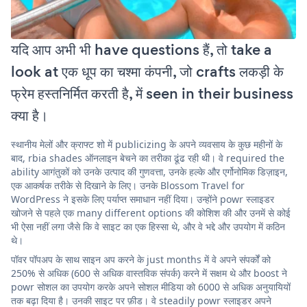
यदि आप अभी भी have questions हैं, तो take a
look at एक धूप का चश्मा कंपनी, जो crafts लकड़ी के
फ्रेम हस्तनिर्मित करती है, में seen in their business
क्या है।
स्थानीय मेलों और क्राफ्ट शो में publicizing के अपने व्यवसाय के कुछ महीनों के
बाद, rbia shades ऑनलाइन बेचने का तरीका ढूंढ रही थी। वे required the
ability आगंतुकों को उनके उत्पाद की गुणवत्ता, उनके हल्के और एर्गोनोमिक डिज़ाइन,
एक आकर्षक तरीके से दिखाने के लिए। उनके Blossom Travel for
WordPress ने इसके लिए पर्याप्त समाधान नहीं दिया। उन्होंने powr स्लाइडर
खोजने से पहले एक many different options की कोशिश की और उनमें से कोई
भी ऐसा नहीं लगा जैसे कि वे साइट का एक हिस्सा थे, और वे भद्दे और उपयोग में कठिन
थे।
पॉवर पॉपअप के साथ साइन अप करने के just months में वे अपने संपर्कों को
250% से अधिक (600 से अधिक वास्तविक संपर्क) करने में सक्षम थे और boost ने
powr सोशल का उपयोग करके अपने सोशल मीडिया को 6000 से अधिक अनुयायियों
तक बढ़ा दिया है। उनकी साइट पर फ़ीड। वे steadily powr स्लाइडर अपने