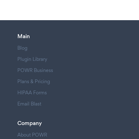
Main
Blog
Plugin Library
POWR Business
Plans & Pricing
HIPAA Forms
Email Blast
Company
About POWR