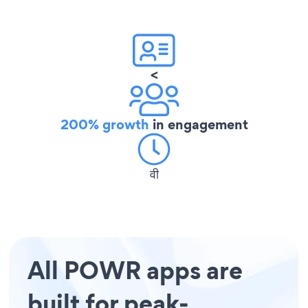
<
200% growth
in engagement
वी
All POWR apps are
built for peak-