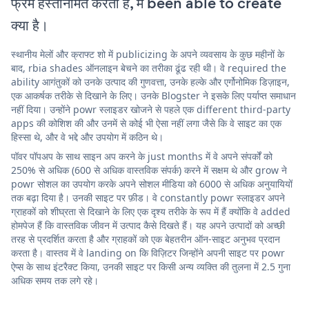
फ्रेम हस्तनिर्मित करती है, में been able to create
क्या है।
स्थानीय मेलों और क्राफ्ट शो में publicizing के अपने व्यवसाय के कुछ महीनों के
बाद, rbia shades ऑनलाइन बेचने का तरीका ढूंढ रही थी। वे required the
ability आगंतुकों को उनके उत्पाद की गुणवत्ता, उनके हल्के और एर्गोनोमिक डिज़ाइन,
एक आकर्षक तरीके से दिखाने के लिए। उनके Blogster ने इसके लिए पर्याप्त समाधान
नहीं दिया। उन्होंने powr स्लाइडर खोजने से पहले एक different third-party
apps की कोशिश की और उनमें से कोई भी ऐसा नहीं लगा जैसे कि वे साइट का एक
हिस्सा थे, और वे भद्दे और उपयोग में कठिन थे।
पॉवर पॉपअप के साथ साइन अप करने के just months में वे अपने संपर्कों को
250% से अधिक (600 से अधिक वास्तविक संपर्क) करने में सक्षम थे और grow ने
powr सोशल का उपयोग करके अपने सोशल मीडिया को 6000 से अधिक अनुयायियों
तक बढ़ा दिया है। उनकी साइट पर फ़ीड। वे constantly powr स्लाइडर अपने
ग्राहकों को शीघ्रता से दिखाने के लिए एक दृश्य तरीके के रूप में हैं क्योंकि वे added
होमपेज हैं कि वास्तविक जीवन में उत्पाद कैसे दिखते हैं। यह अपने उत्पादों को अच्छी
तरह से प्रदर्शित करता है और ग्राहकों को एक बेहतरीन ऑन-साइट अनुभव प्रदान
करता है। वास्तव में वे landing on कि विज़िटर जिन्होंने अपनी साइट पर powr
ऐप्स के साथ इंटरैक्ट किया, उनकी साइट पर किसी अन्य व्यक्ति की तुलना में 2.5 गुना
अधिक समय तक लगे रहे।