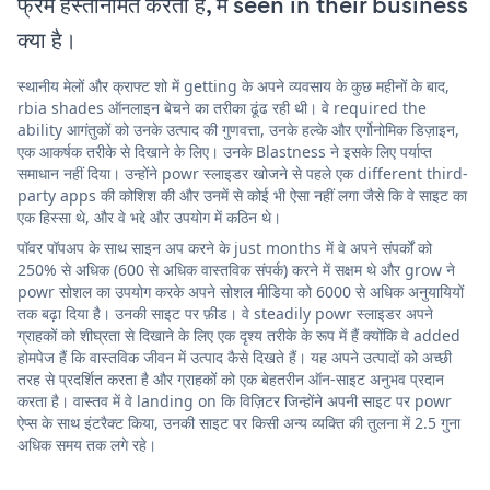
फ्रेम हस्तनिर्मित करती है, में seen in their business
क्या है।
स्थानीय मेलों और क्राफ्ट शो में getting के अपने व्यवसाय के कुछ महीनों के बाद,
rbia shades ऑनलाइन बेचने का तरीका ढूंढ रही थी। वे required the
ability आगंतुकों को उनके उत्पाद की गुणवत्ता, उनके हल्के और एर्गोनोमिक डिज़ाइन,
एक आकर्षक तरीके से दिखाने के लिए। उनके Blastness ने इसके लिए पर्याप्त
समाधान नहीं दिया। उन्होंने powr स्लाइडर खोजने से पहले एक different third-
party apps की कोशिश की और उनमें से कोई भी ऐसा नहीं लगा जैसे कि वे साइट का
एक हिस्सा थे, और वे भद्दे और उपयोग में कठिन थे।
पॉवर पॉपअप के साथ साइन अप करने के just months में वे अपने संपर्कों को
250% से अधिक (600 से अधिक वास्तविक संपर्क) करने में सक्षम थे और grow ने
powr सोशल का उपयोग करके अपने सोशल मीडिया को 6000 से अधिक अनुयायियों
तक बढ़ा दिया है। उनकी साइट पर फ़ीड। वे steadily powr स्लाइडर अपने
ग्राहकों को शीघ्रता से दिखाने के लिए एक दृश्य तरीके के रूप में हैं क्योंकि वे added
होमपेज हैं कि वास्तविक जीवन में उत्पाद कैसे दिखते हैं। यह अपने उत्पादों को अच्छी
तरह से प्रदर्शित करता है और ग्राहकों को एक बेहतरीन ऑन-साइट अनुभव प्रदान
करता है। वास्तव में वे landing on कि विज़िटर जिन्होंने अपनी साइट पर powr
ऐप्स के साथ इंटरैक्ट किया, उनकी साइट पर किसी अन्य व्यक्ति की तुलना में 2.5 गुना
अधिक समय तक लगे रहे।