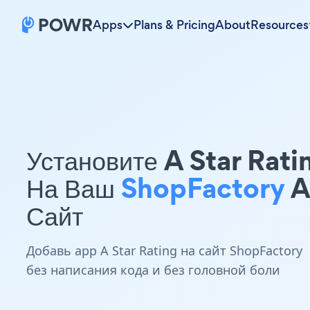
Apps
Plans & Pricing
About
Resources
Установите A Star Rati
На Ваш
ShopFactory
A
Сайт
Добавь app A Star Rating на сайт ShopFactory
без написания кода и без головной боли