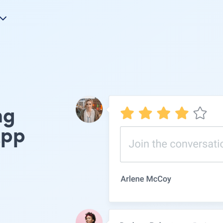
ng
pp