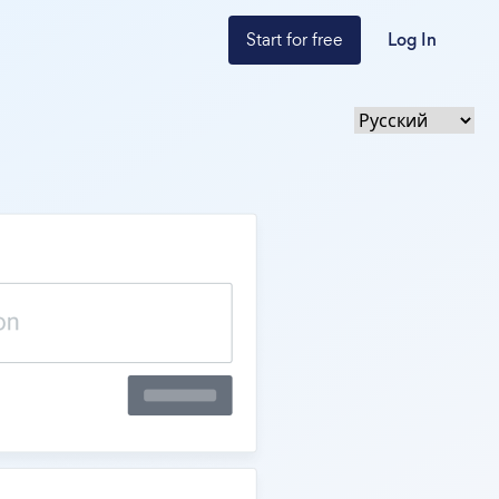
Start for free
Log In