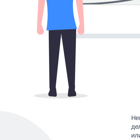
Не
де
ил