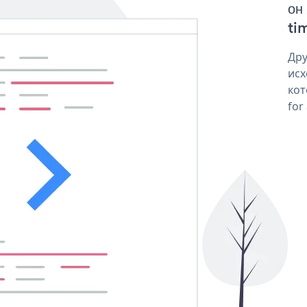
он
tim
Дру
исх
кот
for