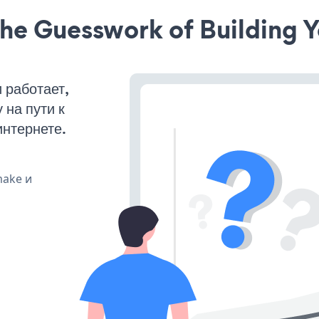
he Guesswork of Building Y
 работает,
на пути к
интернете.
make и